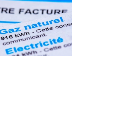
es adieu aux
ures élevées !
tre consommation d’énergie.
nous dès maintenant pour
 solutions adaptées à votre
et alléger le poids de vos
factures.