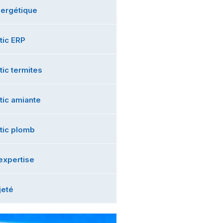
nergétique
tic ERP
ic termites
tic amiante
tic plomb
expertise
jeté