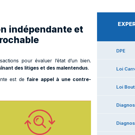
EXPER
on indépendante et
prochable
DPE
sactions pour évaluer l’état d’un bien.
înant des litiges et des malentendus
.
Loi Car
nte est de
faire appel à une contre-
Loi Bout
Diagnos
Diagnost