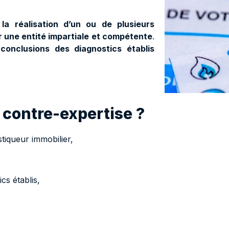
la réalisation d’un ou de plusieurs
r une entité impartiale et compétente
.
 conclusions des diagnostics établis
 contre-expertise ?
Dit
fact
stiqueur immobilier,
Optimisez vo
cs établis,
Contactez-
obtenir des
situation 